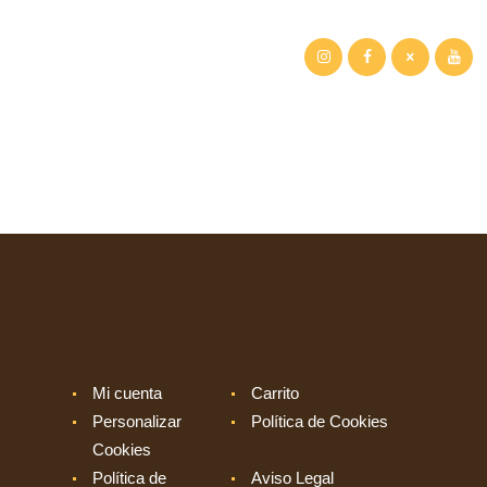
MI CUENTA
CARRITO
PERSONALIZAR
COOKIES
POLÍTICA DE COOKIES
POLÍTICA DE
PRIVACIDAD
AVISO LEGAL
Mi cuenta
Carrito
Personalizar
Política de Cookies
Cookies
Política de
Aviso Legal