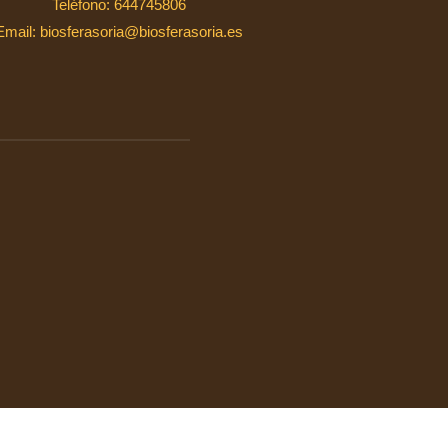
Teléfono: 644745806
Email: biosferasoria@biosferasoria.es