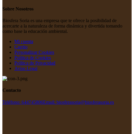
Sobre Nosotros
Biosfera Soria es una empresa que
te ofrece la posibilidad de
acercarte
a la naturaleza de forma dinámica y divertida
tomando
como base la educación ambiental.
Mi cuenta
Carrito
Personalizar Cookies
Política de Cookies
Política de Privacidad
Aviso Legal
Contacto
Teléfono: 644745806
Email: biosferasoria@biosferasoria.es